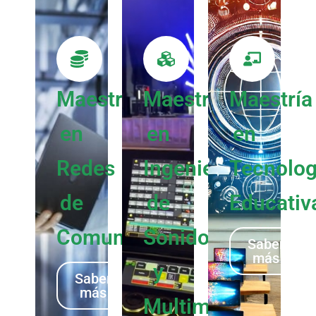
Maestría
Maestría
Maestría
en
en
en
Redes
Ingeniería
Tecnolog
de
de
Educativ
Comunicación
Sonido
Saber
más
y
Saber
más
Multimedia